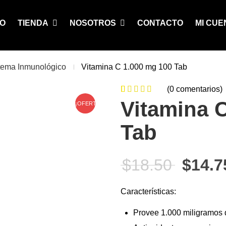
IO
TIENDA
NOSOTROS
CONTACTO
MI CUE
tema Inmunológico
Vitamina C 1.000 mg 100 Tab
(
0
comentarios)
0
5
0
de
Vitamina 
¡OFERTA!
based on
Tab
customer
ratings
El pre
$
18.50
$
14.7
Características:
Provee 1.000 miligramos 