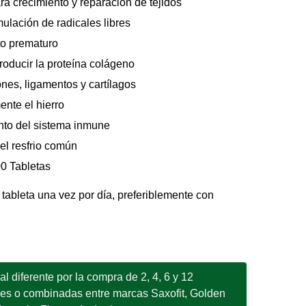
ra crecimiento y reparación de tejidos
ulación de radicales libres
to prematuro
roducir la proteína colágeno
ones, ligamentos y cartílagos
nte el hierro
ento del sistema inmune
el resfrio común
00 Tabletas
ableta una vez por día, preferiblemente con
 diferente por la compra de 2, 4, 6 y 12
les o combinadas entre marcas Saxofit, Golden