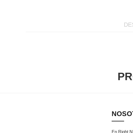
DE
PR
NOSO
En Right N