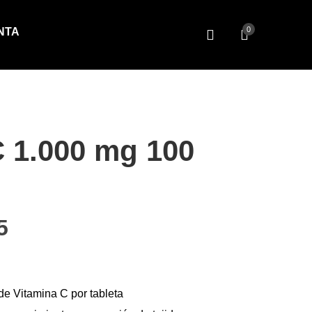
0
NTA
C 1.000 mg 100
cio original era: $18.50.
El precio actual es: $14.75.
5
de Vitamina C por tableta