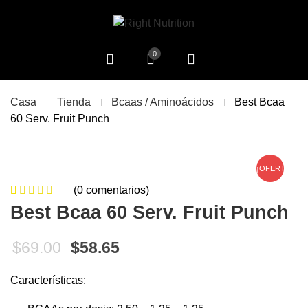
0
Casa
Tienda
Bcaas / Aminoácidos
Best Bcaa
60 Serv. Fruit Punch
¡OFERTA!
(
0
comentarios)
0
5
0
de
Best Bcaa 60 Serv. Fruit Punch
based on
customer
El precio original era: $69.00.
El precio actual es: $58.65
$
69.00
$
58.65
ratings
Características: