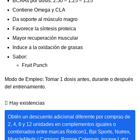
BCAAs por dosis: 2.50 – 1.25 – 1.25
Contiene Omega y CLA
Da soporte al músculo magro
Favorece la síntesis proteica
Mayor recuperación muscular
Induce a la oxidación de grasas
Sabor:
Fruit Punch
Modo de Empleo: Tomar 1 dosis antes, durante o después
del entrenamiento.
Hay existencias
Obtén un descuento adicional diferente por compras de
2, 4, 6 y 12 unidades en complementos iguales o
combinados entre marcas Redcon1, Bpi Sports, Nutrex,
MuscleMeds / Carnivor, Ronnie Coleman, Insane Labz,