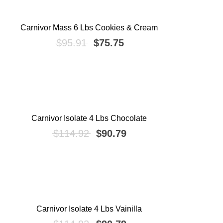
Carnivor Mass 6 Lbs Cookies & Cream
¡OFERTA!
El precio original era: $95.91.
El precio actual es: $7
$
95.91
$
75.75
Carnivor Isolate 4 Lbs Chocolate
¡OFERTA!
El precio original era: $114.9
El precio actual es: $
$
114.92
$
90.79
Carnivor Isolate 4 Lbs Vainilla
¡OFERTA!