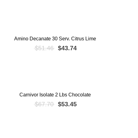
Amino Decanate 30 Serv. Citrus Lime
¡OFERTA!
El precio original era: $51.46.
El precio actual es: $4
$
51.46
$
43.74
Carnivor Isolate 2 Lbs Chocolate
¡OFERTA!
El precio original era: $67.70.
El precio actual es: $5
$
67.70
$
53.45