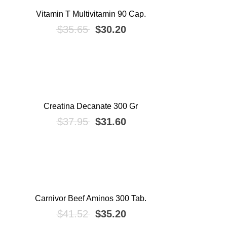
Vitamin T Multivitamin 90 Cap.
¡OFERTA!
El precio original era: $35.65.
El precio actual es: $3
$
35.65
$
30.20
Creatina Decanate 300 Gr
¡OFERTA!
El precio original era: $37.95.
El precio actual es: $3
$
37.95
$
31.60
Carnivor Beef Aminos 300 Tab.
¡OFERTA!
El precio original era: $41.52.
El precio actual es: $3
$
41.52
$
35.20