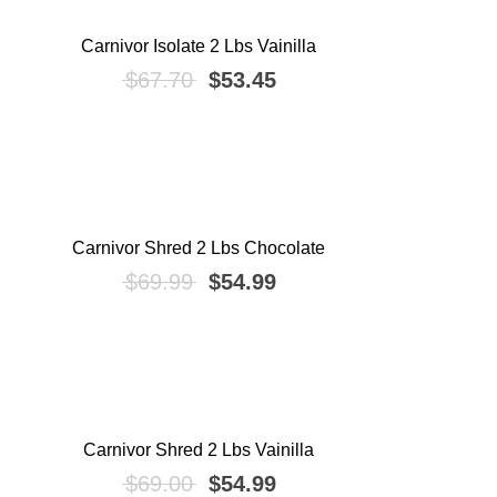
Carnivor Isolate 2 Lbs Vainilla
¡OFERTA!
El precio original era: $67.70.
El precio actual es: $5
$
67.70
$
53.45
Carnivor Shred 2 Lbs Chocolate
¡OFERTA!
El precio original era: $69.99.
El precio actual es: $5
$
69.99
$
54.99
Carnivor Shred 2 Lbs Vainilla
¡OFERTA!
El precio original era: $69.00.
El precio actual es: $5
$
69.00
$
54.99