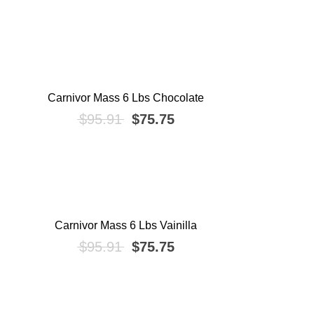
Carnivor Mass 6 Lbs Chocolate
¡OFERTA!
El precio original era: $95.91.
El precio actual es: $7
$
95.91
$
75.75
Carnivor Mass 6 Lbs Vainilla
¡OFERTA!
El precio original era: $95.91.
El precio actual es: $7
$
95.91
$
75.75