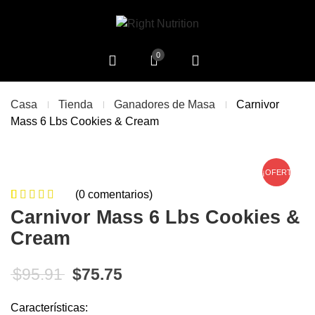
0
Casa
Tienda
Ganadores de Masa
Carnivor
Mass 6 Lbs Cookies & Cream
¡OFERTA!
(
0
comentarios)
0
5
0
de
Carnivor Mass 6 Lbs Cookies &
based on
Cream
customer
ratings
El precio original era: $95.91.
El precio actual es: $75.75
$
95.91
$
75.75
Características: