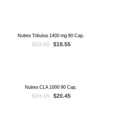
Nutrex Tribulus 1400 mg 90 Cap.
¡OFERTA!
El precio original era: $23.00.
El precio actual es: $1
$
23.00
$
19.55
Nutrex CLA 1000 90 Cap.
¡OFERTA!
El precio original era: $24.15.
El precio actual es: $2
$
24.15
$
20.45