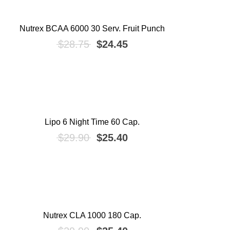
Nutrex BCAA 6000 30 Serv. Fruit Punch
¡OFERTA!
El precio original era: $28.75.
El precio actual es: $2
$
28.75
$
24.45
Lipo 6 Night Time 60 Cap.
¡OFERTA!
El precio original era: $29.90.
El precio actual es: $2
$
29.90
$
25.40
Nutrex CLA 1000 180 Cap.
¡OFERTA!