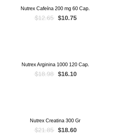
Nutrex Cafeína 200 mg 60 Cap.
¡OFERTA!
El precio original era: $12.65.
El precio actual es: $1
$
12.65
$
10.75
Nutrex Arginina 1000 120 Cap.
¡OFERTA!
El precio original era: $18.98.
El precio actual es: $1
$
18.98
$
16.10
Nutrex Creatina 300 Gr
¡OFERTA!
El precio original era: $21.85.
El precio actual es: $1
$
21.85
$
18.60