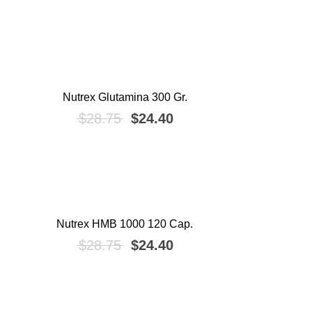
Nutrex Glutamina 300 Gr.
¡OFERTA!
El precio original era: $28.75.
El precio actual es: $2
$
28.75
$
24.40
Nutrex HMB 1000 120 Cap.
¡OFERTA!
El precio original era: $28.75.
El precio actual es: $2
$
28.75
$
24.40