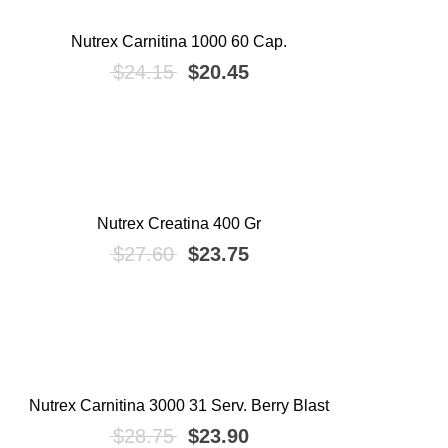
Nutrex Carnitina 1000 60 Cap.
¡OFERTA!
El precio original era: $24.15.
El precio actual es: $2
$
24.15
$
20.45
Nutrex Creatina 400 Gr
¡OFERTA!
El precio original era: $27.60.
El precio actual es: $2
$
27.60
$
23.75
Nutrex Carnitina 3000 31 Serv. Berry Blast
¡OFERTA!
El precio original era: $28.75.
El precio actual es: $2
$
28.75
$
23.90