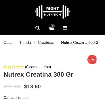
0
Casa
Tienda
Creatinas
Nutrex Creatina 300 Gr
¡OFERTA!
(
0
comentarios)
0
5
0
Nutrex Creatina 300 Gr
de
based on
customer
El precio original era: $21.85.
El precio actual es: $18.60
$
21.85
$
18.60
ratings
Características: