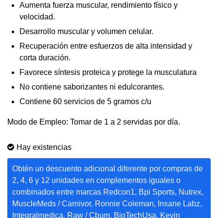
Aumenta fuerza muscular, rendimiento físico y
velocidad.
Desarrollo muscular y volumen celular.
Recuperación entre esfuerzos de alta intensidad y
corta duración.
Favorece síntesis proteica y protege la musculatura
No contiene saborizantes ni edulcorantes.
Contiene 60 servicios de 5 gramos c/u
Modo de Empleo: Tomar de 1 a 2 servidas por día.
Hay existencias
Obtén un descuento adicional diferente por compras de
2, 4, 6 y 12 unidades en complementos iguales o
combinados entre marcas Redcon1, Bpi Sports, Nutrex,
MuscleMeds / Carnivor, Ronnie Coleman, Insane Labz,
Integralmedica, Raw / Cbum, BioTechUsa, Kevin