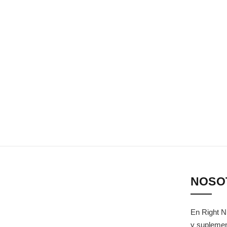
NOSO
En Right N
y suplemen