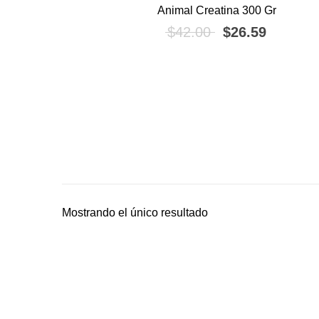
Animal Creatina 300 Gr
El precio origin
El preci
$
42.00
$
26.59
Mostrando el único resultado