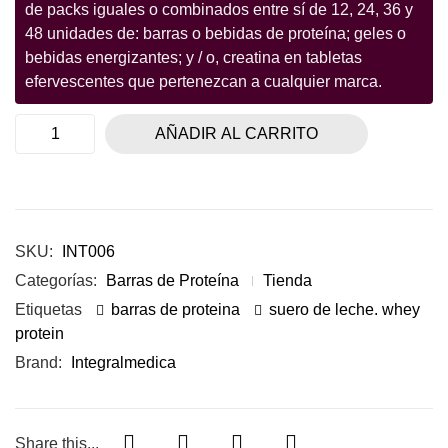
de packs iguales o combinados entre sí de 12, 24, 36 y
48 unidades de: barras o bebidas de proteína; geles o
bebidas energizantes; y / o, creatina en tabletas
efervescentes que pertenezcan a cualquier marca.
AÑADIR AL CARRITO
SKU:
INT006
Categorías:
Barras de Proteína
Tienda
Etiquetas
barras de proteina
suero de leche. whey
protein
Brand:
Integralmedica
Share this...