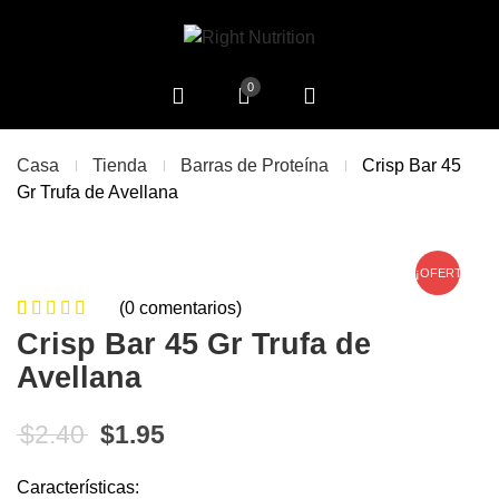
0
Casa
Tienda
Barras de Proteína
Crisp Bar 45
Gr Trufa de Avellana
¡OFERTA!
(
0
comentarios)
0
5
0
de
Crisp Bar 45 Gr Trufa de
based on
Avellana
customer
ratings
El precio original era: $2.40.
El precio actual es: $1.95.
$
2.40
$
1.95
Características: