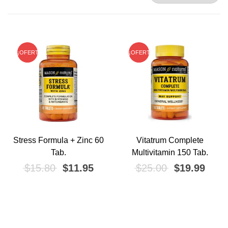
¡OFERTA!
¡OFERTA!
Stress Formula + Zinc 60
Vitatrum Complete
Tab.
Multivitamin 150 Tab.
El precio original era: $15.80.
El precio actual es: $11.95.
El precio ori
El pr
$
15.80
$
11.95
$
25.00
$
19.99