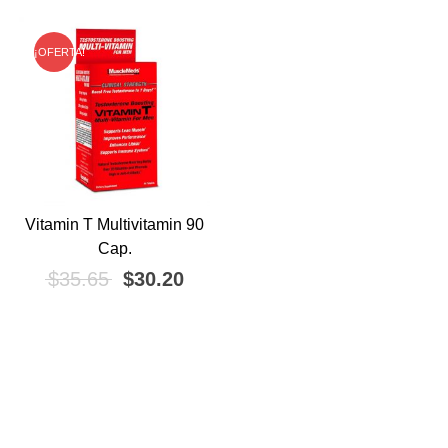
¡OFERTA!
Vitamin T Multivitamin 90
Cap.
El precio original era: $35.65.
El precio actual es: $30.20.
$
35.65
$
30.20