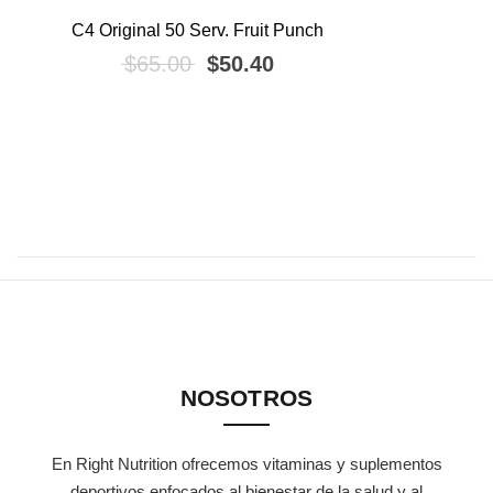
C4 Original 50 Serv. Fruit Punch
¡OFERTA!
El precio original era: $65.00.
El precio actual es: $5
$
65.00
$
50.40
NOSOTROS
En Right Nutrition ofrecemos vitaminas y suplementos
deportivos enfocados al bienestar de la salud y al