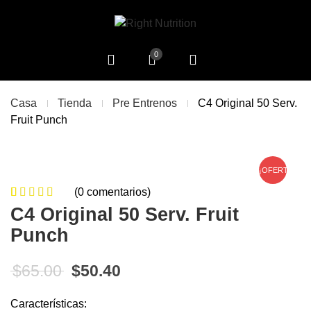
0
Casa
Tienda
Pre Entrenos
C4 Original 50 Serv.
Fruit Punch
¡OFERTA!
(
0
comentarios)
0
5
0
de
C4 Original 50 Serv. Fruit
based on
Punch
customer
ratings
El precio original era: $65.00.
El precio actual es: $50.40
$
65.00
$
50.40
Características: