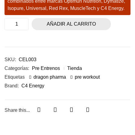
combinados entre marcas Optimun Nutrition, Dymatize,
Isopure, Universal, Red Rex, MuscleTech y C4 Energy.
AÑADIR AL CARRITO
SKU:
CEL003
Categorías:
Pre Entrenos
Tienda
Etiquetas
dragon pharma
pre workout
Brand:
C4 Energy
Share this...