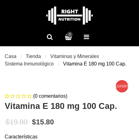
0
Casa
Tienda
Vitaminas y Minerales
Sistema Inmunológico
Vitamina E 180 mg 100 Cap.
¡OFERTA!
(
0
comentarios)
0
5
0
Vitamina E 180 mg 100 Cap.
de
based on
customer
El precio original era: $19.80.
El precio actual es: $15.80
$
19.80
$
15.80
ratings
Características