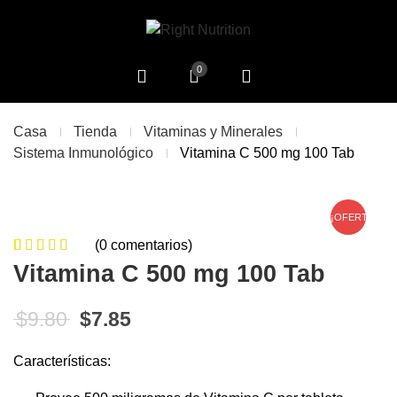
0
Casa
Tienda
Vitaminas y Minerales
Sistema Inmunológico
Vitamina C 500 mg 100 Tab
¡OFERTA!
(
0
comentarios)
0
5
0
de
Vitamina C 500 mg 100 Tab
based on
customer
El precio original era: $9.80.
El precio actual es: $7.85.
$
9.80
$
7.85
ratings
Características: