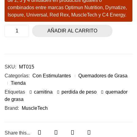
de 2, 3 y 4 unidades en productos iguales o
combinados entre marcas Optimun Nutrition, Dymatize,
Isopure, Universal, Red Rex, MuscleTech y C4 Energy.
AÑADIR AL CARRITO
SKU:
MT015
Categorías:
Con Estimulantes
Quemadores de Grasa
Tienda
Etiquetas
carnitina
perdida de peso
quemador
de grasa
Brand:
MuscleTech
Share this...