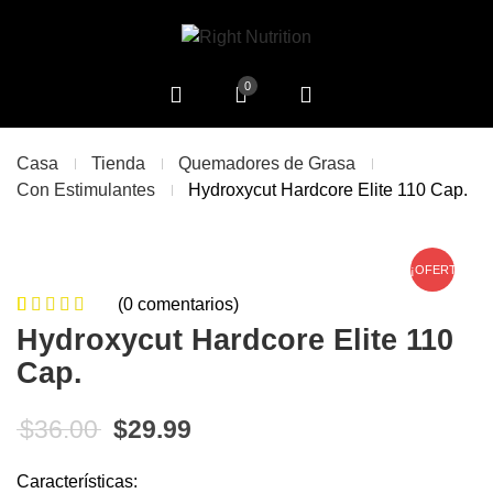
0
Casa
Tienda
Quemadores de Grasa
Con Estimulantes
Hydroxycut Hardcore Elite 110 Cap.
¡OFERTA!
(
0
comentarios)
0
5
0
de
Hydroxycut Hardcore Elite 110
based on
Cap.
customer
ratings
El precio original era: $36.00.
El precio actual es: $29.99
$
36.00
$
29.99
Características: