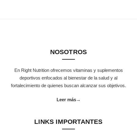
ginal era: $34.50.
ecio actual es: $28.45.
NOSOTROS
En Right Nutrition ofrecemos vitaminas y suplementos
inal era: $2.40.
o actual es: $1.95.
deportivos enfocados al bienestar de la salud y al
fortalecimiento de quienes buscan alcanzar sus objetivos.
Leer más
→
LINKS IMPORTANTES