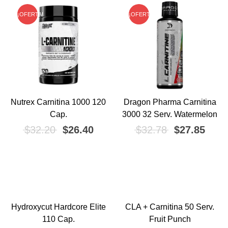
¡OFERTA!
¡OFERTA!
Nutrex Carnitina 1000 120
Dragon Pharma Carnitina
Cap.
3000 32 Serv. Watermelon
El precio original era: $32.20.
El precio actual es: $26.40.
El precio ori
El pr
$
32.20
$
26.40
$
32.78
$
27.85
io
Hydroxycut Hardcore Elite
CLA + Carnitina 50 Serv.
mo
¡OFERTA!
¡OFERTA!
110 Cap.
Fruit Punch