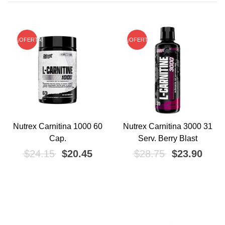
¡OFERTA!
¡OFERTA!
Nutrex Carnitina 1000 60
Nutrex Carnitina 3000 31
Cap.
Serv. Berry Blast
El precio original era: $24.15.
El precio actual es: $20.45.
El precio ori
El pr
$
24.15
$
20.45
$
28.75
$
23.90