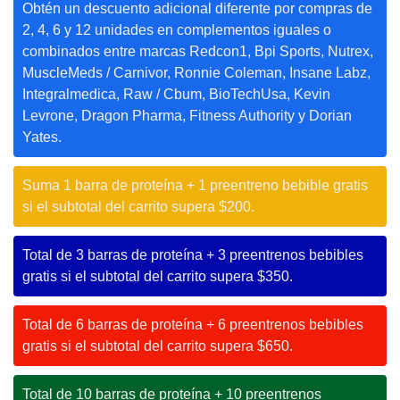
Obtén un descuento adicional diferente por compras de
2, 4, 6 y 12 unidades en complementos iguales o
combinados entre marcas Redcon1, Bpi Sports, Nutrex,
MuscleMeds / Carnivor, Ronnie Coleman, Insane Labz,
Integralmedica, Raw / Cbum, BioTechUsa, Kevin
Levrone, Dragon Pharma, Fitness Authority y Dorian
Yates.
Suma 1 barra de proteína + 1 preentreno bebible gratis
si el subtotal del carrito supera $200.
Total de 3 barras de proteína + 3 preentrenos bebibles
gratis si el subtotal del carrito supera $350.
Total de 6 barras de proteína + 6 preentrenos bebibles
gratis si el subtotal del carrito supera $650.
Total de 10 barras de proteína + 10 preentrenos