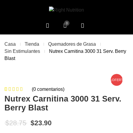
0
Casa
Tienda
Quemadores de Grasa
Sin Estimulantes
Nutrex Carnitina 3000 31 Serv. Berry
Blast
¡OFERTA!
(
0
comentarios)
0
5
0
de
Nutrex Carnitina 3000 31 Serv.
based on
Berry Blast
customer
ratings
El precio original era: $28.75.
El precio actual es: $23.90
$
28.75
$
23.90