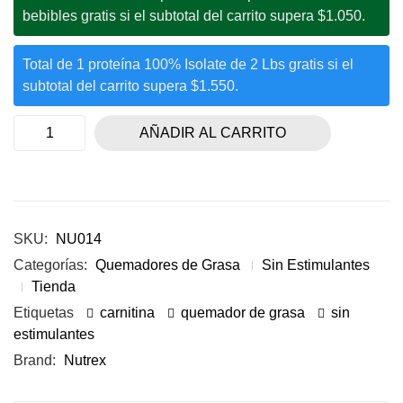
bebibles gratis si el subtotal del carrito supera $1.050.
Total de 1 proteína 100% Isolate de 2 Lbs gratis si el
subtotal del carrito supera $1.550.
AÑADIR AL CARRITO
SKU:
NU014
Categorías:
Quemadores de Grasa
Sin Estimulantes
Tienda
Etiquetas
carnitina
quemador de grasa
sin
estimulantes
Brand:
Nutrex