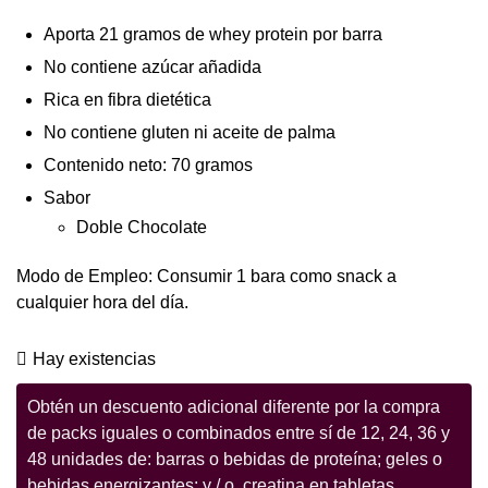
Aporta 21 gramos de whey protein por barra
No contiene azúcar añadida
Rica en fibra dietética
No contiene gluten ni aceite de palma
Contenido neto: 70 gramos
Sabor
Doble Chocolate
Modo de Empleo: Consumir 1 bara como snack a
cualquier hora del día.
Hay existencias
Obtén un descuento adicional diferente por la compra
de packs iguales o combinados entre sí de 12, 24, 36 y
48 unidades de: barras o bebidas de proteína; geles o
bebidas energizantes; y / o, creatina en tabletas