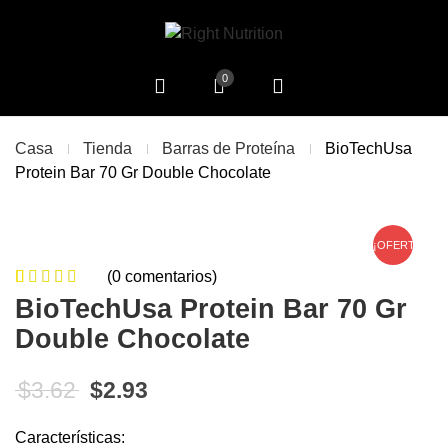
0
Casa
Tienda
Barras de Proteína
BioTechUsa
Protein Bar 70 Gr Double Chocolate
¡OFERTA!
(
0
comentarios)
0
5
0
de
BioTechUsa Protein Bar 70 Gr
based on
Double Chocolate
customer
ratings
El precio original era: $3.62.
El precio actual es: $2.93.
$
3.62
$
2.93
Características: