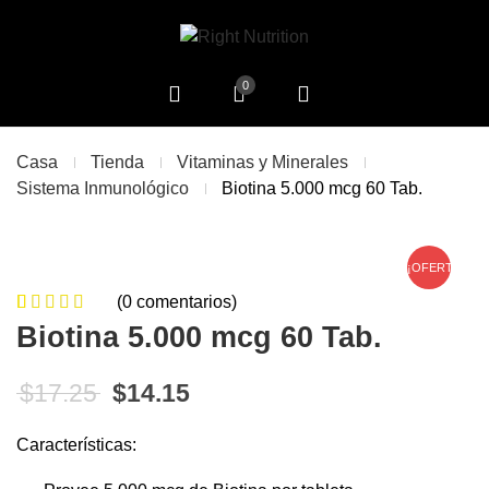
0
Casa
Tienda
Vitaminas y Minerales
Sistema Inmunológico
Biotina 5.000 mcg 60 Tab.
¡OFERTA!
(
0
comentarios)
0
5
0
de
Biotina 5.000 mcg 60 Tab.
based on
customer
El precio original era: $17.25.
El precio actual es: $14.15
$
17.25
$
14.15
ratings
Características: