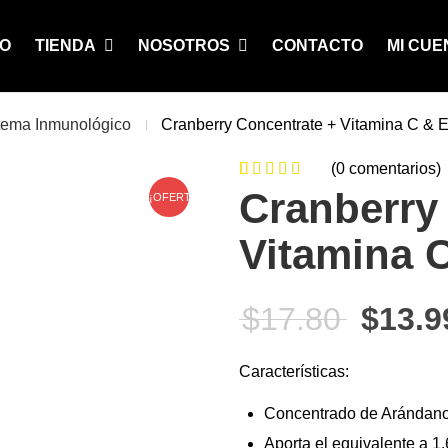
IO
TIENDA
NOSOTROS
CONTACTO
MI CUE
tema Inmunológico
Cranberry Concentrate + Vitamina C & 
(
0
comentarios)
0
5
0
de
Cranberry
¡OFERTA!
based on
Vitamina C
customer
ratings
El pre
$
17.80
$
13.9
Características:
Concentrado de Arándano
Aporta el equivalente a 