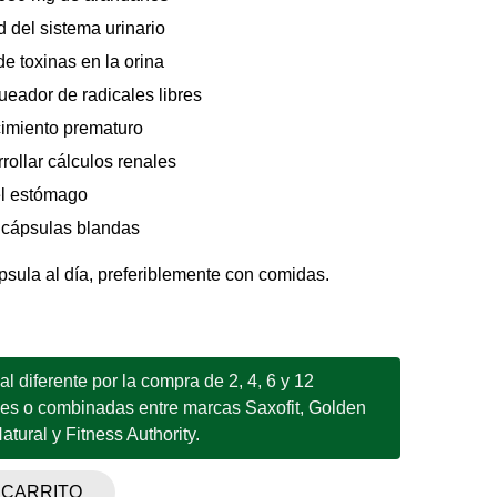
 del sistema urinario
e toxinas en la orina
ueador de radicales libres
cimiento prematuro
rollar cálculos renales
 el estómago
 cápsulas blandas
ula al día, preferiblemente con comidas.
 diferente por la compra de 2, 4, 6 y 12
les o combinadas entre marcas Saxofit, Golden
tural y Fitness Authority.
 CARRITO