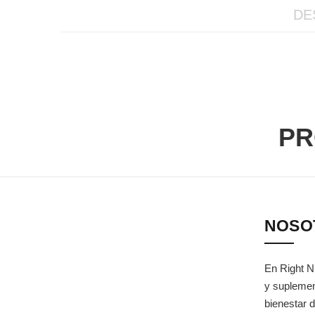
DE
PR
NOSO
En Right N
y suplemen
bienestar d