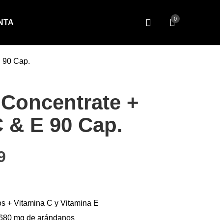
0
NTA
E 90 Cap.
 Concentrate +
 & E 90 Cap.
cio original era: $17.80.
El precio actual es: $13.99.
9
s + Vitamina C y Vitamina E
1.680 mg de arándanos