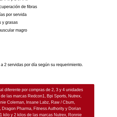
ecuperación de fibras
as por servida
s y grasas
muscular magro
 2 servidas por día según su requerimiento.
l diferente por compras de 2, 3 y 4 unidades
 de las marcas Redcon1, Bpi Sports, Nutrex,
nnie Coleman, Insane Labz, Raw / Cbum,
 Dragon Pharma, Fitness Authority y Dorian
1 kilo y 2 kilos de las marcas Nutrex, Ronnie