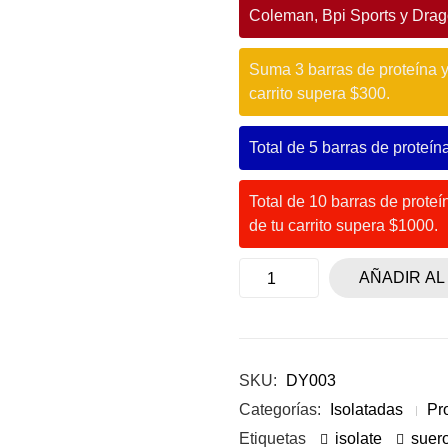
Coleman, Bpi Sports y Dra
Suma 3 barras de proteína y 
carrito supera $300.
Total de 5 barras de proteína
Total de 10 barras de proteín
de tu carrito supera $1000.
AÑADIR AL
SKU:
DY003
Categorías:
Isolatadas
Pr
Etiquetas
isolate
suero