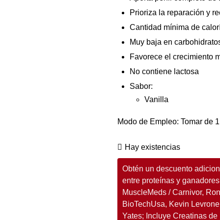
Prioriza la reparación y r
Cantidad mínima de calorí
Muy baja en carbohidrato
Favorece el crecimiento 
No contiene lactosa
Sabor:
Vanilla
Modo de Empleo: Tomar de 1 a
Hay existencias
Obtén un descuento adiciona
entre proteínas y ganadores
MuscleMeds / Carnivor, Ro
BioTechUsa, Kevin Levrone,
Yates; Incluye Creatinas de 