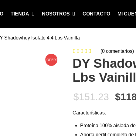
IO
TIENDA
NOSOTROS
CONTACTO
MI CUE
Y Shadowhey Isolate 4.4 Lbs Vainilla
(
0
comentarios)
0
5
0
de
DY Shadow
¡OFERTA!
based on
Lbs Vainil
customer
ratings
El pr
$
151.23
$
118
Características:
Proteína 100% aislada de
Aporta perfil completo d