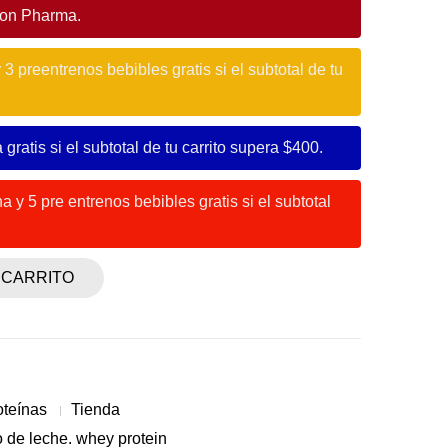
gon Pharma.
3 preentrenos bebibles gratis si el subtotal de tu
 gratis si el subtotal de tu carrito supera $400.
a y 5 pre entrenos bebibles gratis si el subtotal
 CARRITO
oteínas
Tienda
 de leche. whey protein