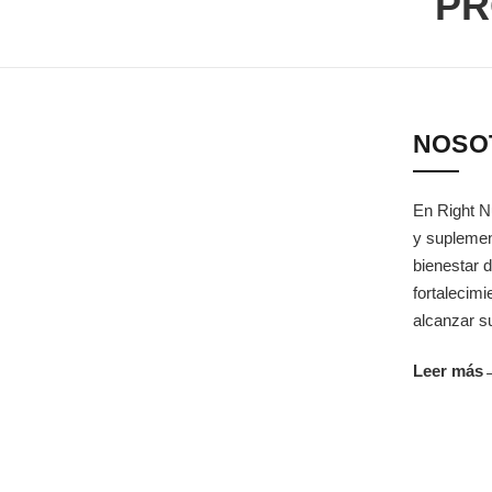
PR
NOSO
En Right N
y suplemen
bienestar d
fortalecim
alcanzar su
Leer más