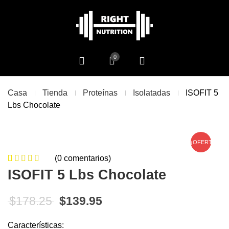
0
Casa
Tienda
Proteínas
Isolatadas
ISOFIT 5
Lbs Chocolate
¡OFERTA!
(
0
comentarios)
0
5
0
de
ISOFIT 5 Lbs Chocolate
based on
customer
El precio original era: $178.25.
El precio actual es: $13
$
178.25
$
139.95
ratings
Características: