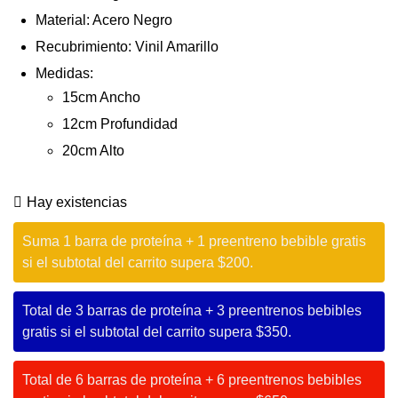
Material: Acero Negro
Recubrimiento: Vinil Amarillo
Medidas:
15cm Ancho
12cm Profundidad
20cm Alto
Hay existencias
Suma 1 barra de proteína + 1 preentreno bebible gratis
si el subtotal del carrito supera $200.
Total de 3 barras de proteína + 3 preentrenos bebibles
gratis si el subtotal del carrito supera $350.
Total de 6 barras de proteína + 6 preentrenos bebibles