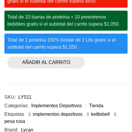
gratis si el subtotal del carrito supera $650.
Total de 10 barras de proteína + 10 preentrenos
bebibles gratis si el subtotal del carrito supera $1.050.
Total de 1 proteína 100% Isolate de 2 Lbs gratis si el
subtotal del carrito supera $1.550.
AÑADIR AL CARRITO
SKU:
LY011
Categorías:
Implementos Deportivos
Tienda
Etiquetas
implementos deportivos
kettlebell
pesa rusa
Brand:
Lycan