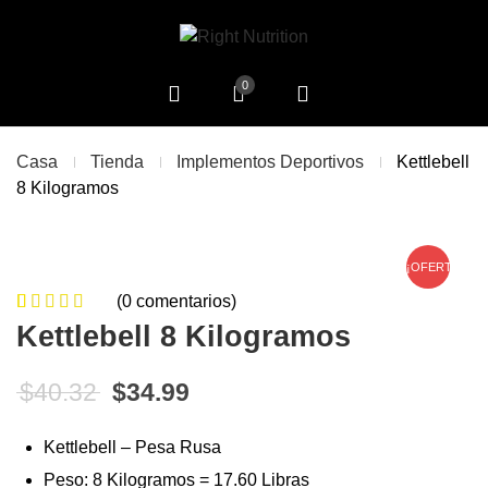
0
Casa
Tienda
Implementos Deportivos
Kettlebell
8 Kilogramos
¡OFERTA!
(
0
comentarios)
0
5
0
de
Kettlebell 8 Kilogramos
based on
customer
El precio original era: $40.32.
El precio actual es: $34.99
$
40.32
$
34.99
ratings
Kettlebell – Pesa Rusa
Peso: 8 Kilogramos = 17.60 Libras