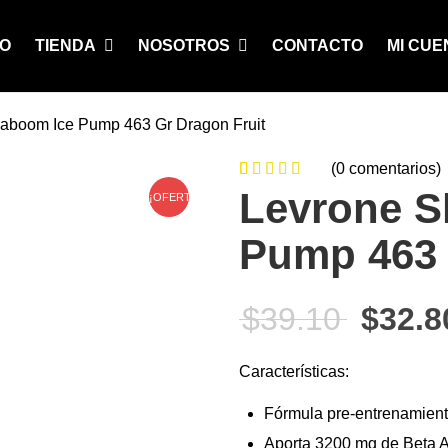
IO
TIENDA
NOSOTROS
CONTACTO
MI CUE
aboom Ice Pump 463 Gr Dragon Fruit
(
0
comentarios)
0
5
0
de
Levrone S
¡OFERTA!
based on
Pump 463 
customer
ratings
El pre
$
39.10
$
32.8
Características:
Fórmula pre-entrenamient
Aporta 3200 mg de Beta Al