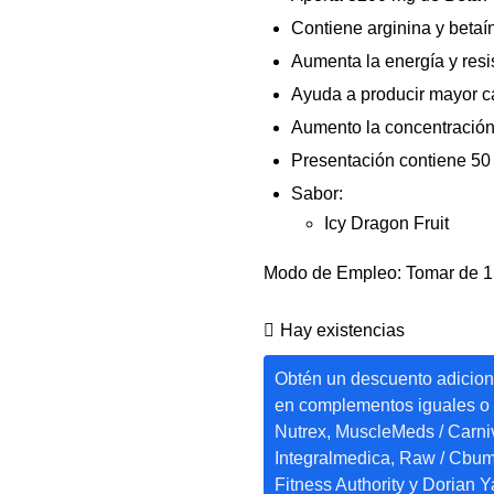
Contiene arginina y betaí
Aumenta la energía y resi
Ayuda a producir mayor ca
Aumento la concentración
Presentación contiene 50
Sabor:
Icy Dragon Fruit
Modo de Empleo: Tomar de 1 
Hay existencias
Obtén un descuento adiciona
en complementos iguales o
Nutrex, MuscleMeds / Carni
Integralmedica, Raw / Cbu
Fitness Authority y Dorian Y