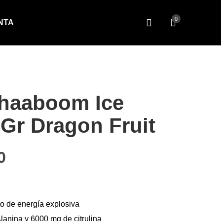
0
NTA
haaboom Ice
Gr Dragon Fruit
cio original era: $39.10.
El precio actual es: $32.80.
0
o de energía explosiva
anina y 6000 mg de citrulina