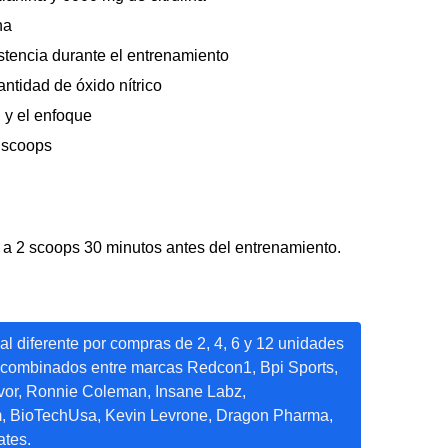
na
stencia durante el entrenamiento
ntidad de óxido nítrico
 y el enfoque
 scoops
a 2 scoops 30 minutos antes del entrenamiento.
l diferente por compras de 2, 4, 6 y 12 unidades
 combinados entre marcas Redcon1, Bpi Sports,
vor, Ronnie Coleman, Insane Labz,
m, BioTechUsa, Kevin Levrone, Dragon Pharma,
ates.