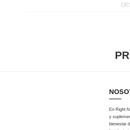
DE
PR
NOSO
En Right N
y suplemen
bienestar d