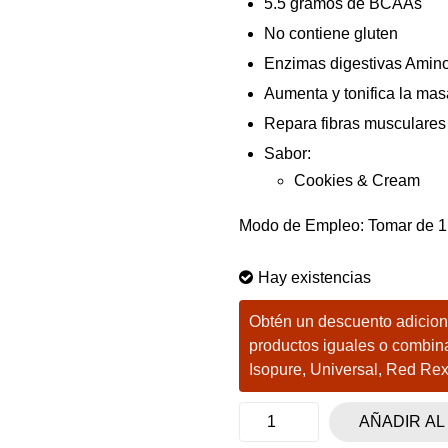
5.5 gramos de BCAAs
No contiene gluten
Enzimas digestivas Amin
Aumenta y tonifica la ma
Repara fibras musculares
Sabor:
Cookies & Cream
Modo de Empleo: Tomar de 1 a
Hay existencias
Obtén un descuento adiciona
productos iguales o combin
Isopure, Universal, Red Re
AÑADIR AL