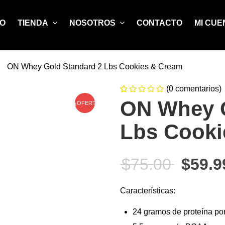
IO
TIENDA
NOSOTROS
CONTACTO
MI CUE
ON Whey Gold Standard 2 Lbs Cookies & Cream
(
0
comentarios)
0
5
0
ON Whey G
de
¡OFERTA!
based on
Lbs Cooki
customer
ratings
El pre
$
75.00
$
59.9
Características:
24 gramos de proteína por