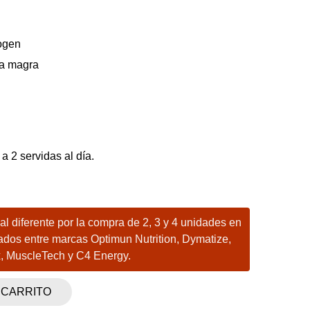
ogen
sa magra
 2 servidas al día.
l diferente por la compra de 2, 3 y 4 unidades en
ados entre marcas Optimun Nutrition, Dymatize,
x, MuscleTech y C4 Energy.
 CARRITO