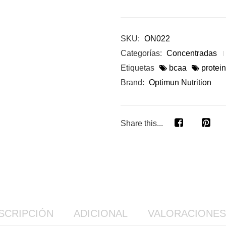
SKU:
ON022
Categorías:
Concentradas
Etiquetas
bcaa
protei
Brand:
Optimun Nutrition
Share this...
SCRIPCIÓN
ADICIONAL
VALORACIONES 