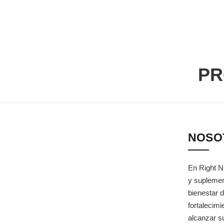
PR
NOSO
En Right N
y suplemen
bienestar d
fortalecim
alcanzar su