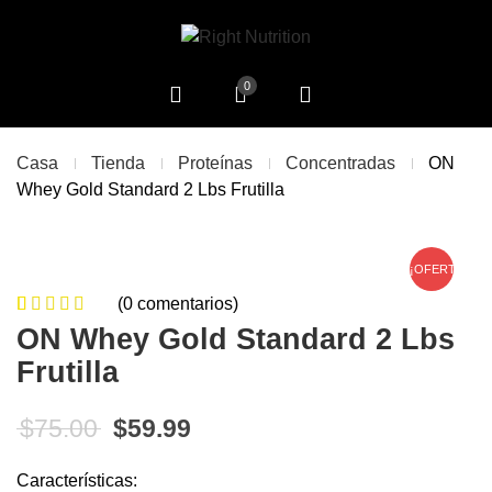
0
Casa
Tienda
Proteínas
Concentradas
ON
Whey Gold Standard 2 Lbs Frutilla
¡OFERTA!
(
0
comentarios)
0
5
0
de
ON Whey Gold Standard 2 Lbs
based on
Frutilla
customer
ratings
El precio original era: $75.00.
El precio actual es: $59.99
$
75.00
$
59.99
Características: