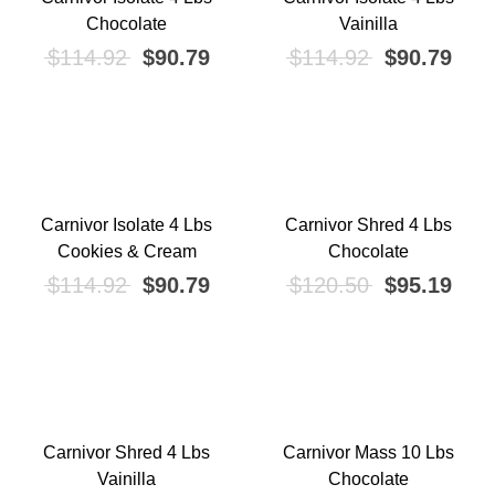
¡OFERTA!
¡OFERTA!
Chocolate
Vainilla
El precio original era: $114.92.
El precio actual es: $90.79.
El precio or
El p
$
114.92
$
90.79
$
114.92
$
90.79
Carnivor Isolate 4 Lbs
Carnivor Shred 4 Lbs
ginal era: $21.85.
ecio actual es: $18.55.
¡OFERTA!
¡OFERTA!
Cookies & Cream
Chocolate
El precio original era: $114.92.
El precio actual es: $90.79.
El precio or
El p
$
114.92
$
90.79
$
120.50
$
95.19
inal era: $2.13.
o actual es: $1.75.
Carnivor Shred 4 Lbs
Carnivor Mass 10 Lbs
¡OFERTA!
¡OFERTA!
Vainilla
Chocolate