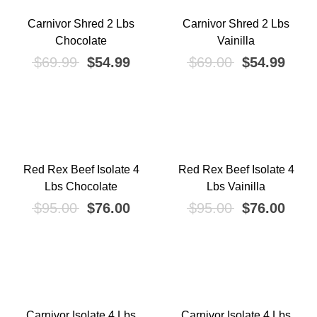
Carnivor Shred 2 Lbs
Carnivor Shred 2 Lbs
¡OFERTA!
¡OFERTA!
Chocolate
Vainilla
El precio original era: $69.99.
El precio actual es: $54.99.
El precio ori
El pr
$
69.99
$
54.99
$
69.00
$
54.99
Red Rex Beef Isolate 4
Red Rex Beef Isolate 4
¡OFERTA!
¡OFERTA!
Lbs Chocolate
Lbs Vainilla
El precio original era: $95.00.
El precio actual es: $76.00.
El precio ori
El pr
$
95.00
$
76.00
$
95.00
$
76.00
io
mo
Carnivor Isolate 4 Lbs
Carnivor Isolate 4 Lbs