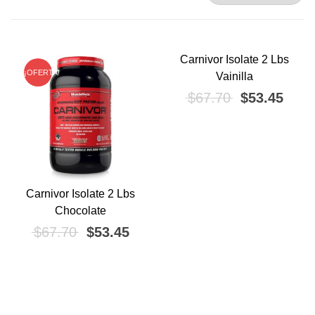
Carnivor Isolate 2 Lbs
¡OFERTA!
¡OFERTA!
Vainilla
El precio ori
El pr
$
67.70
$
53.45
Carnivor Isolate 2 Lbs
Chocolate
El precio original era: $67.70.
El precio actual es: $53.45.
$
67.70
$
53.45