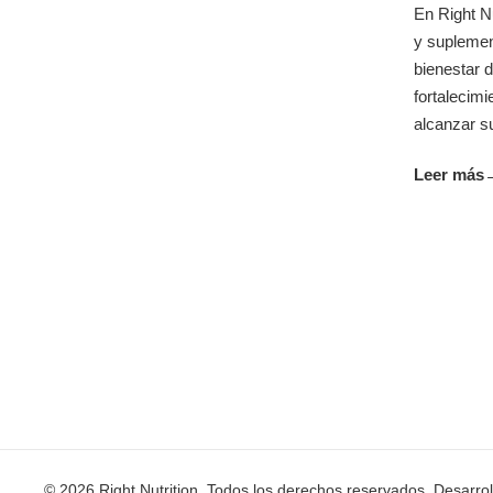
En Right N
y suplemen
bienestar d
fortalecim
alcanzar su
Leer más
© 2026 Right Nutrition. Todos los derechos reservados. Desarro