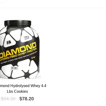
!
amond Hydrolysed Whey 4.4
Lbs Cookies
El precio original era: $94.30.
El precio actual es: $78.20.
$
94.30
$
78.20