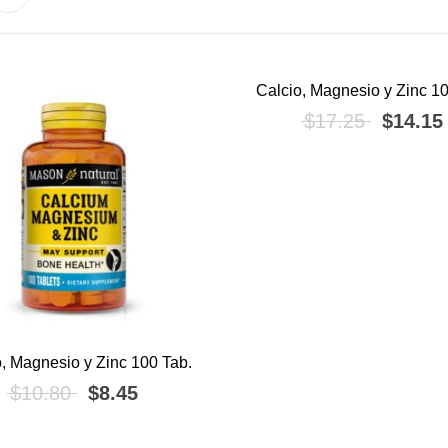
Calcio, Magnesio y Zinc 10
!
¡OFERTA!
El preci
$
17.25
$
14.15
o, Magnesio y Zinc 100 Tab.
El precio original era: $10.80.
El precio actual es: $8.45.
$
10.80
$
8.45