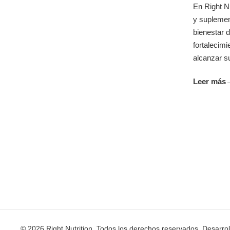
En Right N
y suplemen
bienestar d
fortalecim
alcanzar su
Leer más
© 2026 Right Nutrition. Todos los derechos reservados. Desarro