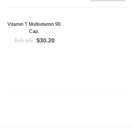
Vitamin T Multivitamin 90
¡OFERTA!
Cap.
El precio original era: $35.65.
El precio actual es: $30.20.
$
35.65
$
30.20