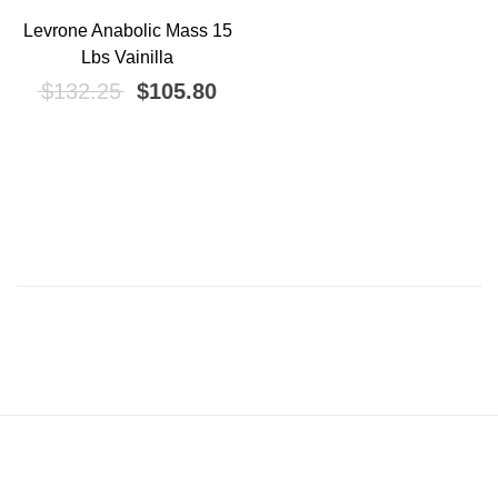
Levrone Anabolic Mass 15
¡OFERTA!
Lbs Vainilla
El precio original era: $132.25.
El precio actual es: $105.80.
$
132.25
$
105.80