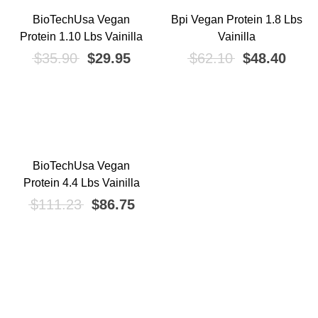
BioTechUsa Vegan
Bpi Vegan Protein 1.8 Lbs
¡OFERTA!
¡OFERTA!
Protein 1.10 Lbs Vainilla
Vainilla
El precio original era: $35.90.
El precio actual es: $29.95.
El precio ori
El pr
$
35.90
$
29.95
$
62.10
$
48.40
BioTechUsa Vegan
¡OFERTA!
Protein 4.4 Lbs Vainilla
El precio original era: $111.23.
El precio actual es: $86.75.
$
111.23
$
86.75