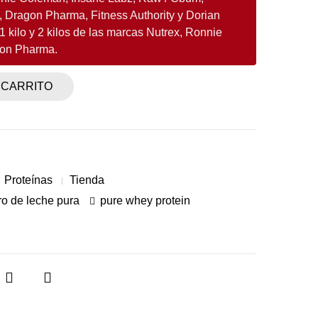
 Dragon Pharma, Fitness Authority y Dorian
1 kilo y 2 kilos de las marcas Nutrex, Ronnie
gon Pharma.
 CARRITO
Proteínas
Tienda
ro de leche pura
pure whey protein