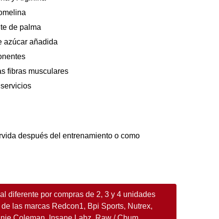
omelina
ite de palma
de azúcar añadida
onentes
las fibras musculares
servicios
vida después del entrenamiento o como
l diferente por compras de 2, 3 y 4 unidades
 de las marcas Redcon1, Bpi Sports, Nutrex,
nnie Coleman, Insane Labz, Raw / Cbum,