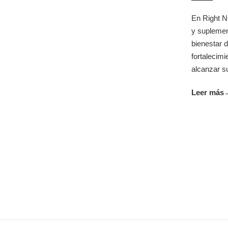
En Right N
y suplemen
bienestar d
fortalecim
alcanzar su
Leer más