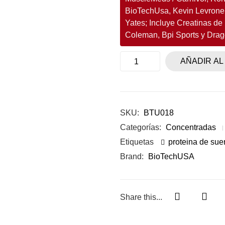
BioTechUsa, Kevin Levrone,
Yates; Incluye Creatinas de 
Coleman, Bpi Sports y Dra
AÑADIR AL
SKU:
BTU018
Categorías:
Concentradas
Etiquetas
proteina de sue
Brand:
BioTechUSA
Share this...