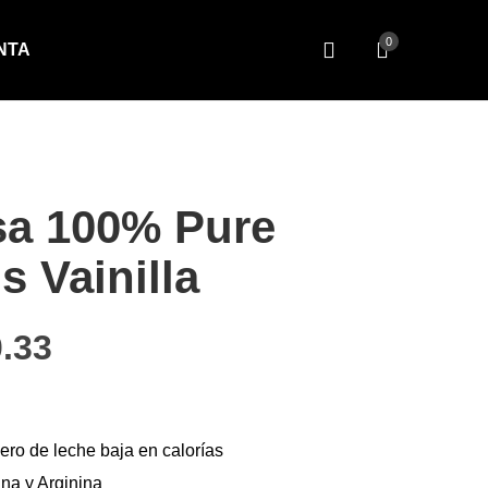
0
NTA
a 100% Pure
 Vainilla
ecio original era: $130.30.
El precio actual es: $100.33
.33
ro de leche baja en calorías
na y Arginina