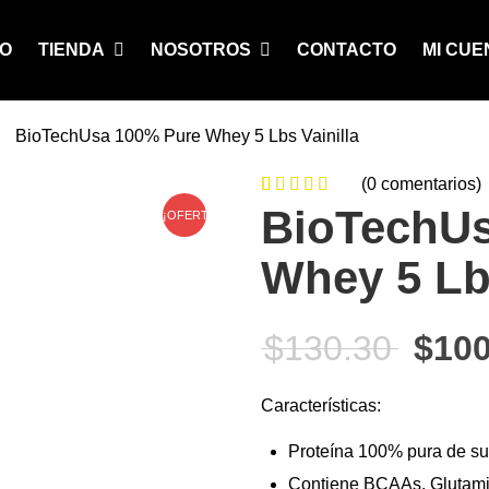
IO
TIENDA
NOSOTROS
CONTACTO
MI CUE
BioTechUsa 100% Pure Whey 5 Lbs Vainilla
(
0
comentarios)
0
5
0
de
BioTechUs
¡OFERTA!
based on
Whey 5 Lbs
customer
ratings
El pr
$
130.30
$
100
Características:
Proteína 100% pura de sue
Contiene BCAAs, Glutami