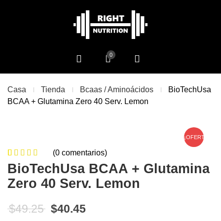
0
Casa
Tienda
Bcaas / Aminoácidos
BioTechUsa
BCAA + Glutamina Zero 40 Serv. Lemon
¡OFERTA!
(
0
comentarios)
0
5
0
de
BioTechUsa BCAA + Glutamina
based on
Zero 40 Serv. Lemon
customer
ratings
El precio original era: $49.25.
El precio actual es: $40.45
$
49.25
$
40.45