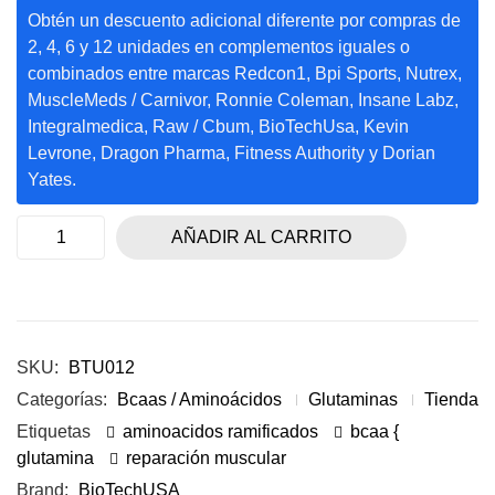
Obtén un descuento adicional diferente por compras de
2, 4, 6 y 12 unidades en complementos iguales o
combinados entre marcas Redcon1, Bpi Sports, Nutrex,
MuscleMeds / Carnivor, Ronnie Coleman, Insane Labz,
Integralmedica, Raw / Cbum, BioTechUsa, Kevin
Levrone, Dragon Pharma, Fitness Authority y Dorian
Yates.
AÑADIR AL CARRITO
SKU:
BTU012
Categorías:
Bcaas / Aminoácidos
Glutaminas
Tienda
Etiquetas
aminoacidos ramificados
bcaa {
glutamina
reparación muscular
Brand:
BioTechUSA