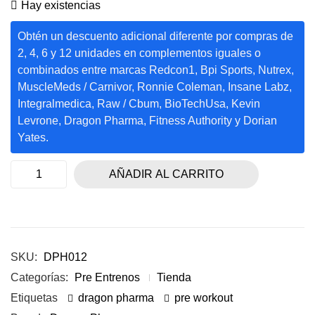
Hay existencias
Obtén un descuento adicional diferente por compras de
2, 4, 6 y 12 unidades en complementos iguales o
combinados entre marcas Redcon1, Bpi Sports, Nutrex,
MuscleMeds / Carnivor, Ronnie Coleman, Insane Labz,
Integralmedica, Raw / Cbum, BioTechUsa, Kevin
Levrone, Dragon Pharma, Fitness Authority y Dorian
Yates.
AÑADIR AL CARRITO
SKU:
DPH012
Categorías:
Pre Entrenos
Tienda
Etiquetas
dragon pharma
pre workout