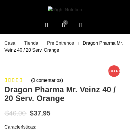
0
Casa
Tienda
Pre Entrenos
Dragon Pharma Mr.
Veinz 40 / 20 Serv. Orange
¡OFERTA!
(
0
comentarios)
0
5
0
de
Dragon Pharma Mr. Veinz 40 /
based on
20 Serv. Orange
customer
ratings
El precio original era: $46.00.
El precio actual es: $37.95
$
46.00
$
37.95
Características: