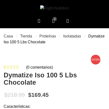
0
Casa
Tienda
Proteínas
Isolatadas
Dymatize
Iso 100 5 Lbs Chocolate
¡OFERTA!
(
0
comentarios)
0
5
0
de
Dymatize Iso 100 5 Lbs
based on
Chocolate
customer
ratings
El precio original era: $218.99.
El precio actual es: $16
$
218.99
$
169.45
Características: