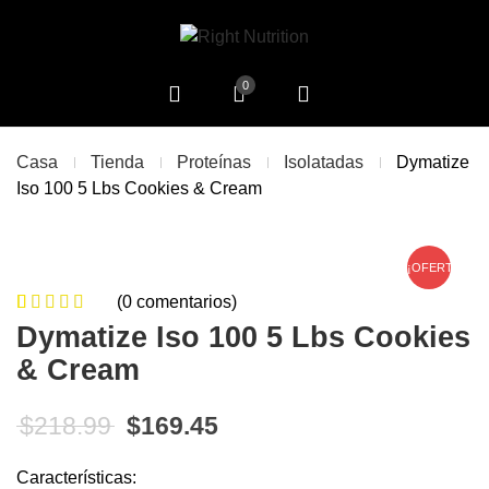
0
Casa
Tienda
Proteínas
Isolatadas
Dymatize
Iso 100 5 Lbs Cookies & Cream
¡OFERTA!
(
0
comentarios)
0
5
0
de
Dymatize Iso 100 5 Lbs Cookies
based on
& Cream
customer
ratings
El precio original era: $218.99.
El precio actual es: $16
$
218.99
$
169.45
Características: