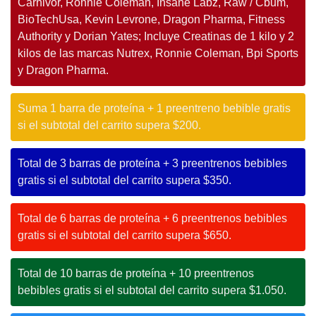
Carnivor, Ronnie Coleman, Insane Labz, Raw / Cbum,
BioTechUsa, Kevin Levrone, Dragon Pharma, Fitness
Authority y Dorian Yates; Incluye Creatinas de 1 kilo y 2
kilos de las marcas Nutrex, Ronnie Coleman, Bpi Sports
y Dragon Pharma.
Suma 1 barra de proteína + 1 preentreno bebible gratis
si el subtotal del carrito supera $200.
Total de 3 barras de proteína + 3 preentrenos bebibles
gratis si el subtotal del carrito supera $350.
Total de 6 barras de proteína + 6 preentrenos bebibles
gratis si el subtotal del carrito supera $650.
Total de 10 barras de proteína + 10 preentrenos
bebibles gratis si el subtotal del carrito supera $1.050.