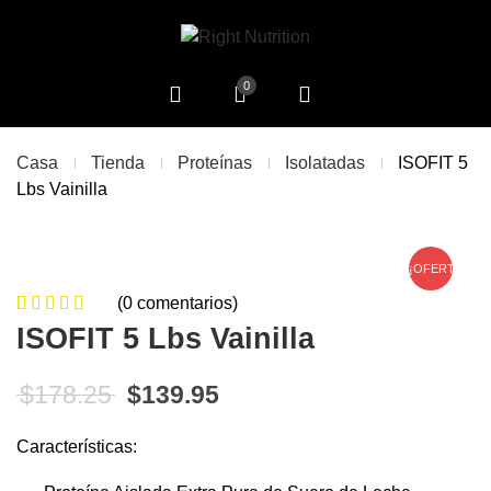
0
Casa
Tienda
Proteínas
Isolatadas
ISOFIT 5
Lbs Vainilla
¡OFERTA!
(
0
comentarios)
0
5
0
de
ISOFIT 5 Lbs Vainilla
based on
customer
El precio original era: $178.25.
El precio actual es: $13
$
178.25
$
139.95
ratings
Características: