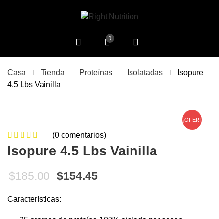
0
Casa
Tienda
Proteínas
Isolatadas
Isopure
4.5 Lbs Vainilla
¡OFERTA!
(
0
comentarios)
0
5
0
de
Isopure 4.5 Lbs Vainilla
based on
customer
El precio original era: $185.00.
El precio actual es: $15
$
185.00
$
154.45
ratings
Características: