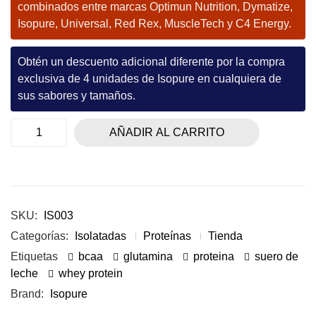
combinados entre marcas Optimun Nutrition, Dymatize,
Isopure, Universal, Red Rex, MuscleTech y C4 Energy.
Obtén un descuento adicional diferente por la compra
exclusiva de 4 unidades de Isopure en cualquiera de
sus sabores y tamaños.
AÑADIR AL CARRITO
SKU:
IS003
Categorías:
Isolatadas
Proteínas
Tienda
Etiquetas
bcaa
glutamina
proteina
suero de
leche
whey protein
Brand:
Isopure