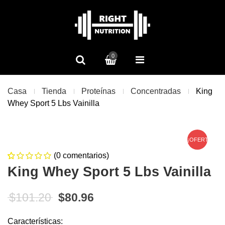
0
Casa
Tienda
Proteínas
Concentradas
King
Whey Sport 5 Lbs Vainilla
¡OFERTA!
(
0
comentarios)
0
5
0
King Whey Sport 5 Lbs Vainilla
de
based on
customer
El precio original era: $101.20.
El precio actual es: $80.9
$
101.20
$
80.96
ratings
Características: