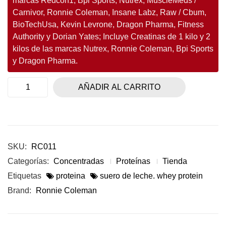
marcas Redcon1, Bpi Sports, Nutrex, MuscleMeds /
Carnivor, Ronnie Coleman, Insane Labz, Raw / Cbum,
BioTechUsa, Kevin Levrone, Dragon Pharma, Fitness
Authority y Dorian Yates; Incluye Creatinas de 1 kilo y 2
kilos de las marcas Nutrex, Ronnie Coleman, Bpi Sports
y Dragon Pharma.
AÑADIR AL CARRITO
SKU:
RC011
Categorías:
Concentradas
Proteínas
Tienda
Etiquetas
proteina
suero de leche. whey protein
Brand:
Ronnie Coleman