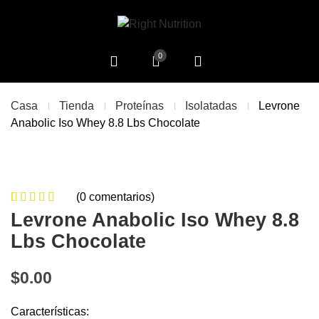
0
Casa
Tienda
Proteínas
Isolatadas
Levrone
Anabolic Iso Whey 8.8 Lbs Chocolate
(
0
comentarios)
0
5
0
de
Levrone Anabolic Iso Whey 8.8
based on
Lbs Chocolate
customer
ratings
$
0.00
Características: