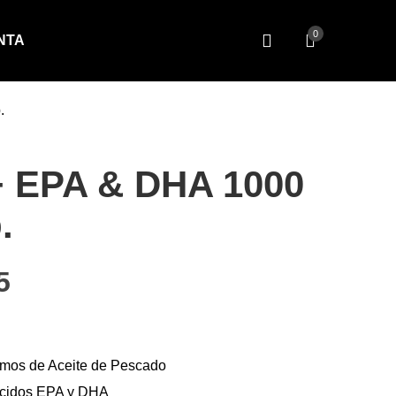
0
NTA
.
 EPA & DHA 1000
.
cio original era: $17.25.
El precio actual es: $14.15.
5
amos de Aceite de Pescado
ácidos EPA y DHA