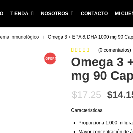
IO
TIENDA
NOSOTROS
CONTACTO
MI CUE
tema Inmunológico
Omega 3 + EPA & DHA 1000 mg 90 Cap
(
0
comentarios)
0
5
0
de
Omega 3 +
¡OFERTA!
based on
mg 90 Cap
customer
ratings
El pre
$
17.25
$
14.1
Características:
Proporciona 1.000 miligr
Mayor concentración de 