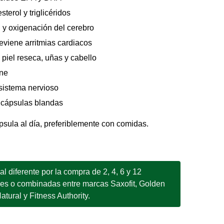
terol y triglicéridos
 y oxigenación del cerebro
viene arritmias cardiacos
 piel reseca, uñas y cabello
une
 sistema nervioso
 cápsulas blandas
ula al día, preferiblemente con comidas.
 diferente por la compra de 2, 4, 6 y 12
les o combinadas entre marcas Saxofit, Golden
tural y Fitness Authority.