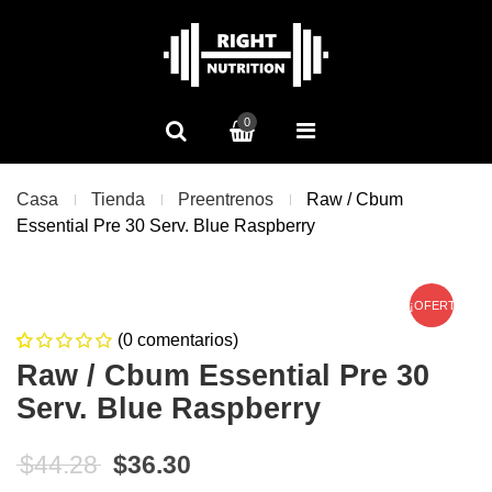
0
Casa
Tienda
Preentrenos
Raw / Cbum
Essential Pre 30 Serv. Blue Raspberry
¡OFERTA!
(
0
comentarios)
0
5
0
Raw / Cbum Essential Pre 30
de
based on
Serv. Blue Raspberry
customer
ratings
El precio original era: $44.28.
El precio actual es: $36.30
$
44.28
$
36.30