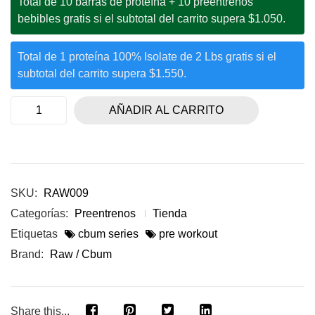
Total de 10 barras de proteína + 10 preentrenos
bebibles gratis si el subtotal del carrito supera $1.050.
Total de 1 proteína 100% Isolate de 2 Lbs gratis si el
subtotal del carrito supera $1.550.
AÑADIR AL CARRITO
SKU:
RAW009
Categorías:
Preentrenos
Tienda
Etiquetas
cbum series
pre workout
Brand:
Raw / Cbum
Share this...