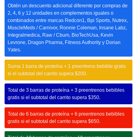
Obtén un descuento adicional diferente por compras de
2, 4, 6 y 12 unidades en complementos iguales o
combinados entre marcas Redcon1, Bpi Sports, Nutrex,
MuscleMeds / Carnivor, Ronnie Coleman, Insane Labz,
Integralmedica, Raw / Cbum, BioTechUsa, Kevin
Levrone, Dragon Pharma, Fitness Authority y Dorian
Yates.
Suma 1 barra de proteína + 1 preentreno bebible gratis
si el subtotal del carrito supera $200.
Total de 3 barras de proteína + 3 preentrenos bebibles
gratis si el subtotal del carrito supera $350.
Total de 6 barras de proteína + 6 preentrenos bebibles
gratis si el subtotal del carrito supera $650.