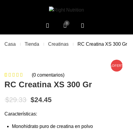
0
Casa
Tienda
Creatinas
RC Creatina XS 300 Gr
¡OFERTA!
(
0
comentarios)
0
5
0
de
RC Creatina XS 300 Gr
based on
customer
El precio original era: $29.33.
El precio actual es: $24.45
$
29.33
$
24.45
ratings
Características:
Monohidrato puro de creatina en polvo