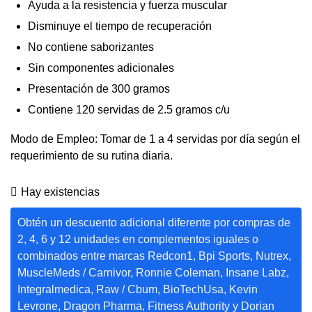
Ayuda a la resistencia y fuerza muscular
Disminuye el tiempo de recuperación
No contiene saborizantes
Sin componentes adicionales
Presentación de 300 gramos
Contiene 120 servidas de 2.5 gramos c/u
Modo de Empleo: Tomar de 1 a 4 servidas por día según el
requerimiento de su rutina diaria.
Hay existencias
Obtén un descuento adicional diferente por compras de
2, 4, 6 y 12 unidades en complementos iguales o
combinados entre marcas Redcon1, Bpi Sports, Nutrex,
MuscleMeds / Carnivor, Ronnie Coleman, Insane Labz,
Integralmedica, Raw / Cbum, BioTechUsa, Kevin
Levrone, Dragon Pharma, Fitness Authority y Dorian