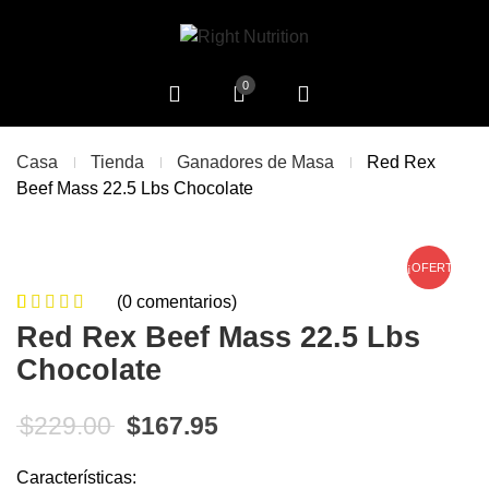
0
Casa
Tienda
Ganadores de Masa
Red Rex
Beef Mass 22.5 Lbs Chocolate
¡OFERTA!
(
0
comentarios)
0
5
0
de
Red Rex Beef Mass 22.5 Lbs
based on
Chocolate
customer
ratings
El precio original era: $229.00.
El precio actual es: $16
$
229.00
$
167.95
Características: