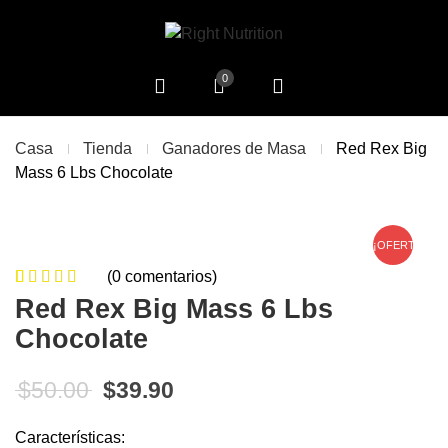
0
Casa
Tienda
Ganadores de Masa
Red Rex Big
Mass 6 Lbs Chocolate
¡OFERTA!
(
0
comentarios)
0
5
0
de
Red Rex Big Mass 6 Lbs
based on
Chocolate
customer
ratings
El precio original era: $50.00.
El precio actual es: $39.90
$
50.00
$
39.90
Características: