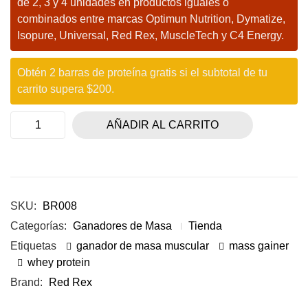
de 2, 3 y 4 unidades en productos iguales o
combinados entre marcas Optimun Nutrition, Dymatize,
Isopure, Universal, Red Rex, MuscleTech y C4 Energy.
Obtén 2 barras de proteína gratis si el subtotal de tu
carrito supera $200.
AÑADIR AL CARRITO
SKU:
BR008
Categorías:
Ganadores de Masa
Tienda
Etiquetas
ganador de masa muscular
mass gainer
whey protein
Brand:
Red Rex