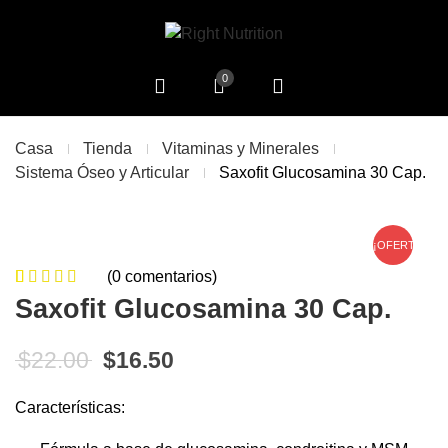
0
Casa
Tienda
Vitaminas y Minerales
Sistema Óseo y Articular
Saxofit Glucosamina 30 Cap.
¡OFERTA!
(
0
comentarios)
0
5
0
de
Saxofit Glucosamina 30 Cap.
based on
customer
El precio original era: $22.00.
El precio actual es: $16.50
$
22.00
$
16.50
ratings
Características: