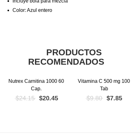
Incluye bola para mezcla
Color: Azul entero
PRODUCTOS
RECOMENDADOS
Nutrex Carnitina 1000 60
Vitamina C 500 mg 100
¡OFERTA!
¡OFERTA!
Cap.
Tab
riginal era: $19.80.
precio actual es: $15.80.
El precio original era: $24.15.
El precio actual es: $20.45.
El precio ori
El pre
$
24.15
$
20.45
$
9.80
$
7.85