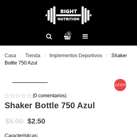
0
Casa
Tienda
Implementos Deportivos
Shaker
Bottle 750 Azul
¡OFERTA!
(
0
comentarios)
0
5
0
Shaker Bottle 750 Azul
de
based
El precio original era: $5.00.
El precio actual es: $2.50.
$
5.00
$
2.50
on
customer
Características: