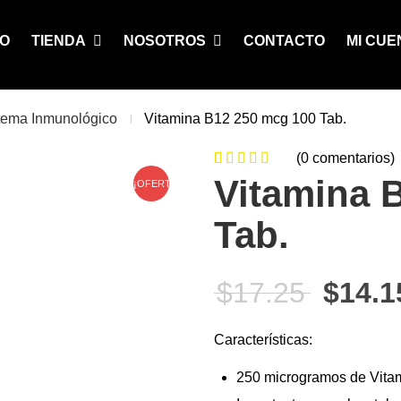
IO
TIENDA
NOSOTROS
CONTACTO
MI CUE
tema Inmunológico
Vitamina B12 250 mcg 100 Tab.
(
0
comentarios)
0
5
0
de
Vitamina 
¡OFERTA!
based on
Tab.
customer
ratings
El pre
$
17.25
$
14.1
Características:
250 microgramos de Vitam