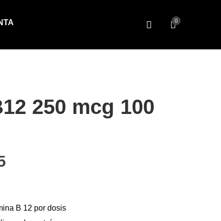
0
NTA
B12 250 mcg 100
cio original era: $17.25.
El precio actual es: $14.15.
5
ina B 12 por dosis