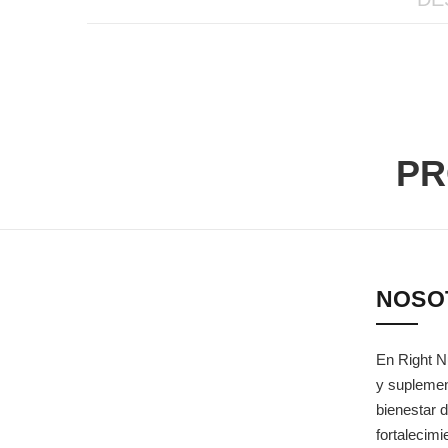
PR
NOSO
En Right N
y suplemen
bienestar d
fortalecim