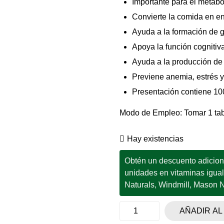
Importante para el metabo
Convierte la comida en e
Ayuda a la formación de g
Apoya la función cognitiv
Ayuda a la producción de
Previene anemia, estrés 
Presentación contiene 100
Modo de Empleo: Tomar 1 tabl
Hay existencias
Obtén un descuento adicional
unidades en vitaminas igua
Naturals, Windmill, Mason Na
AÑADIR AL