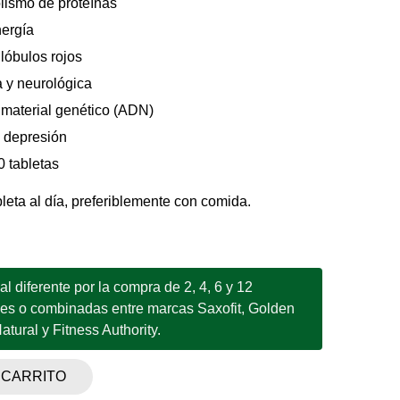
lismo de proteínas
nergía
lóbulos rojos
a y neurológica
 material genético (ADN)
y depresión
 tabletas
eta al día, preferiblemente con comida.
 diferente por la compra de 2, 4, 6 y 12
les o combinadas entre marcas Saxofit, Golden
tural y Fitness Authority.
 CARRITO