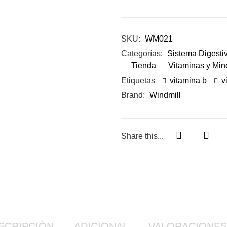
SKU:
WM021
Categorías:
Sistema Digesti
Tienda
Vitaminas y Min
Etiquetas
vitamina b
v
Brand:
Windmill
Share this...
SCRIPCIÓN
ADICIONAL
VALORACIONES 