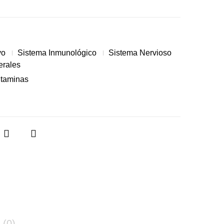
vo
Sistema Inmunológico
Sistema Nervioso
erales
itaminas
(0)