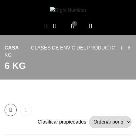
0
CASA
CLASES DE ENVÍO DEL PRODUCTO
6
KG
6 KG
Clasificar propiedades