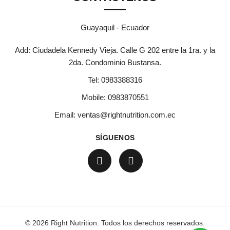
Guayaquil - Ecuador
Add: Ciudadela Kennedy Vieja. Calle G 202 entre la 1ra. y la
ginal era: $34.50.
ecio actual es: $28.45.
2da. Condominio Bustansa.
Tel:
0983388316
Mobile:
0983870551
Email:
ventas@rightnutrition.com.ec
inal era: $2.40.
o actual es: $1.95.
SÍGUENOS
© 2026 Right Nutrition. Todos los derechos reservados.