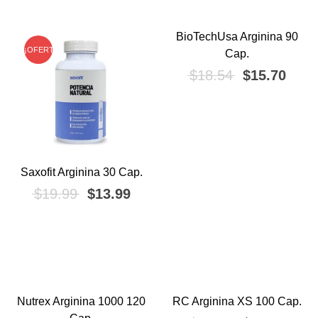
BioTechUsa Arginina 90
¡OFERTA!
¡OFERTA!
Cap.
El precio ori
El pr
$
18.54
$
15.70
Saxofit Arginina 30 Cap.
El precio original era: $19.99.
El precio actual es: $13.99.
$
19.99
$
13.99
Nutrex Arginina 1000 120
RC Arginina XS 100 Cap.
¡OFERTA!
¡OFERTA!